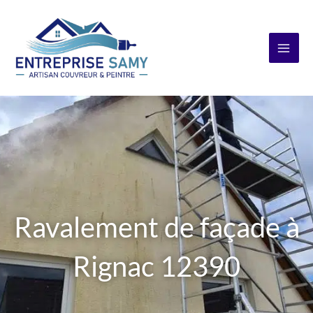
Aller
au
contenu
Ravalement de façade à
Rignac 12390