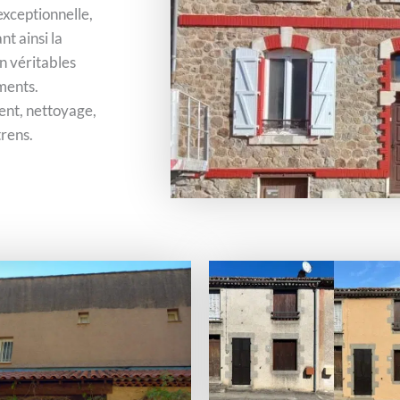
xceptionnelle,
t ainsi la
n véritables
ments.
ent, nettoyage,
trens.