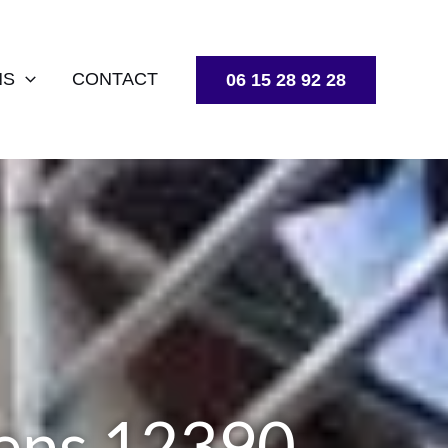
NS
CONTACT
06 15 28 92 28
rens 12390