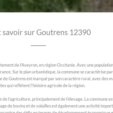
 savoir sur Goutrens 12390
ement de l’Aveyron, en région Occitanie. Avec une population
 France. Sur le plan urbanistique, la commune se caractérise p
sme de Goutrens est marqué par son caractère rural, avec des ma
tes qui reflètent l’histoire agricole de la région.
de l’agriculture, principalement de l’élevage. La commune est
evage de bovins et de volailles est également une activité impor
ncontre des défis en termes de développement économique et d