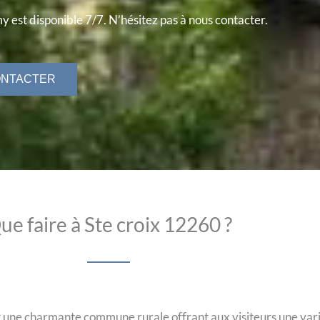
y est disponible 7/7. N’hésitez pas à nous contacter.
ONTACTER
ue faire à Ste croix 12260 ?
 une charmante commune rurale offrant aux visiteurs une variét