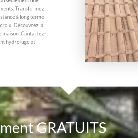
 non seulement une
léments. Transformez
sistance à long terme
 croix. Découvrez la
e maison. Contactez-
ent hydrofuge et
cement GRATUITS