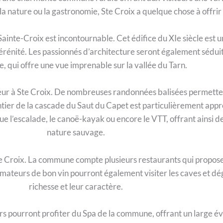
la nature ou la gastronomie, Ste Croix a quelque chose à offrir 
 Sainte-Croix est incontournable. Cet édifice du XIe siècle est u
rénité. Les passionnés d’architecture seront également sédui
le, qui offre une vue imprenable sur la vallée du Tarn.
ur à Ste Croix. De nombreuses randonnées balisées permettent
tier de la cascade du Saut du Capet est particulièrement app
 que l’escalade, le canoë-kayak ou encore le VTT, offrant ains
nature sauvage.
e Croix. La commune compte plusieurs restaurants qui proposent
mateurs de bon vin pourront également visiter les caves et dég
richesse et leur caractère.
urs pourront profiter du Spa de la commune, offrant un large év