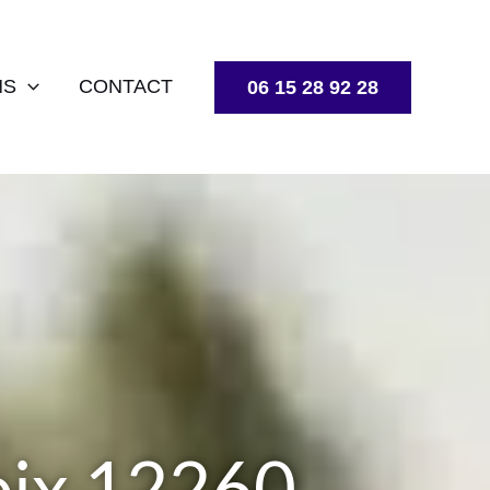
NS
CONTACT
06 15 28 92 28
roix 12260