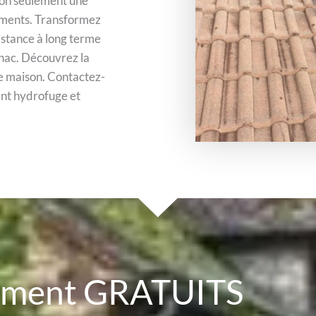
 non seulement une
léments. Transformez
sistance à long terme
gnac. Découvrez la
e maison. Contactez-
ent hydrofuge et
cement GRATUITS