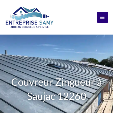
Aller
au
contenu
Couvreur Zingueur à
Saujac 12260