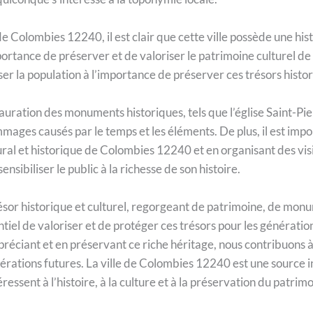
 Colombies 12240, il est clair que cette ville possède une hist
rtance de préserver et de valoriser le patrimoine culturel de l
iser la population à l’importance de préserver ces trésors histo
stauration des monuments historiques, tels que l’église Saint-Pi
mmages causés par le temps et les éléments. De plus, il est imp
tural et historique de Colombies 12240 et en organisant des vi
ensibiliser le public à la richesse de son histoire.
résor historique et culturel, regorgeant de patrimoine, de mon
tiel de valoriser et de protéger ces trésors pour les générations
réciant et en préservant ce riche héritage, nous contribuons à p
érations futures. La ville de Colombies 12240 est une source in
ressent à l’histoire, à la culture et à la préservation du patrimo