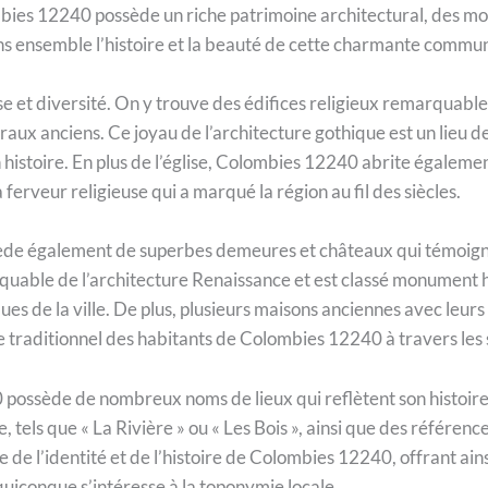
ombies 12240 possède un riche patrimoine architectural, des 
s ensemble l’histoire et la beauté de cette charmante commu
et diversité. On y trouve des édifices religieux remarquables 
aux anciens. Ce joyau de l’architecture gothique est un lieu de
n histoire. En plus de l’église, Colombies 12240 abrite égalemen
ferveur religieuse qui a marqué la région au fil des siècles.
ssède également de superbes demeures et châteaux qui témoigne
able de l’architecture Renaissance et est classé monument hist
s de la ville. De plus, plusieurs maisons anciennes avec leurs f
traditionnel des habitants de Colombies 12240 à travers les s
 possède de nombreux noms de lieux qui reflètent son histoire 
 tels que « La Rivière » ou « Les Bois », ainsi que des référen
te de l’identité et de l’histoire de Colombies 12240, offrant ai
quiconque s’intéresse à la toponymie locale.