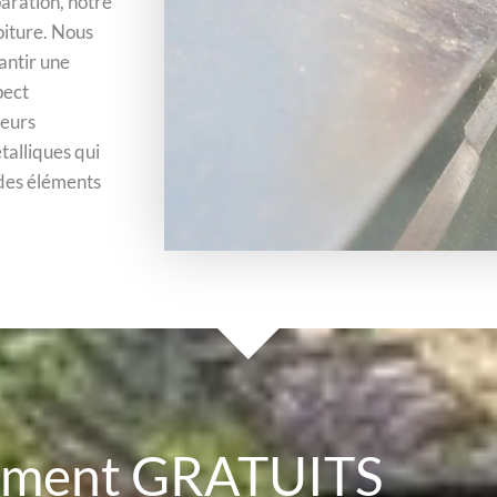
aration, notre
oiture. Nous
antir une
pect
reurs
talliques qui
 des éléments
cement GRATUITS