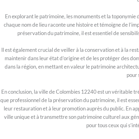
En explorant le patrimoine, les monuments et la toponymie de
chaque nom de lieu raconte une histoire et témoigne de l’impo
préservation du patrimoine, il est essentiel de sensibil
Il est également crucial de veiller à la conservation et à la re
maintenir dans leur état d’origine et de les protéger des do
dans la région, en mettant en valeur le patrimoine architec
pour s
En conclusion, la ville de Colombies 12240 est un véritable t
que professionnel de la préservation du patrimoine, il est essen
leur restauration et à leur promotion auprès du public. En app
ville unique et à transmettre son patrimoine culturel aux gén
pour tous ceux qui s’inté