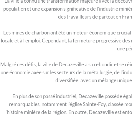
La ville a connu une transformation majeure avec la découve
population et une expansion significative de l’industrie mini
des travailleurs de partout en Fran
Les mines de charbon ont été un moteur économique crucial 
locale et à l’emploi. Cependant, la fermeture progressive des
une pé
Malgré ces défis, la ville de Decazeville a su rebondir et se ré
une économie axée sur les secteurs de la métallurgie, de l’in
diversifiée, avec un mélange unique 
En plus de son passé industriel, Decazeville possède égal
remarquables, notamment l’église Sainte-Foy, classée mon
l’histoire minière de la région. En outre, Decazeville est 