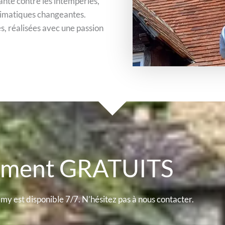
nte contre les intempéries,
limatiques changeantes.
s, réalisées avec une passion
cement GRATUITS
my est disponible 7/7. N’hésitez pas à nous contacter.