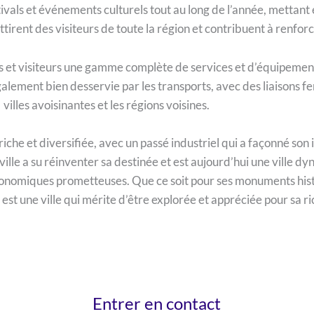
vals et événements culturels tout au long de l’année, mettant en
tirent des visiteurs de toute la région et contribuent à renforc
ts et visiteurs une gamme complète de services et d’équipement
 également bien desservie par les transports, avec des liaisons fe
villes avoisinantes et les régions voisines.
riche et diversifiée, avec un passé industriel qui a façonné so
lle a su réinventer sa destinée et est aujourd’hui une ville 
s économiques prometteuses. Que ce soit pour ses monuments hist
st une ville qui mérite d’être explorée et appréciée pour sa ric
Entrer en contact